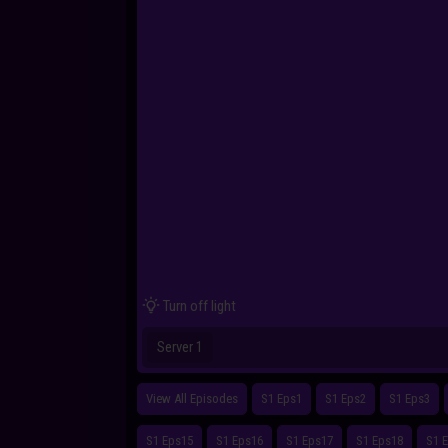
Turn off light
Server 1
View All Episodes
S1 Eps1
S1 Eps2
S1 Eps3
S1 Eps15
S1 Eps16
S1 Eps17
S1 Eps18
S1 