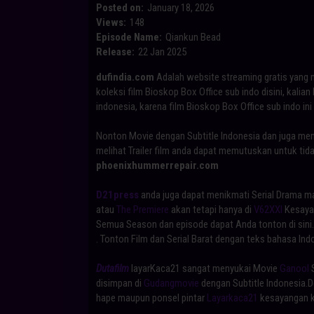
Posted on:
January 18, 2026
Views:
148
Episode Name:
Qiankun Bead
Release:
22 Jan 2025
dufindia.com
Adalah website streaming gratis yang m
koleksi film Bioskop Box Office sub indo disini, kali
indonesia, karena film Bioskop Box Office sub indo ini 
Nonton Movie dengan Subtitle Indonesia dan juga memb
melihat Trailer film anda dapat memutuskan untuk tid
phoenixhummerrepair.com
D21press
anda juga dapat menikmati Serial Drama ma
atau
The Premiere
akan tetapi hanya di
V62XXI
Kesaya
Semua Season dan episode dapat Anda tonton di sini
. Tonton Film dan Serial Barat dengan teks bahasa Ind
Dutafilm
layarKaca21 sangat menyukai Movie
Ganool
S
disimpan di
Gudangmovie
dengan Subtitle Indonesia.D
hape maupun ponsel pintar
Layarkaca21
kesayangan k