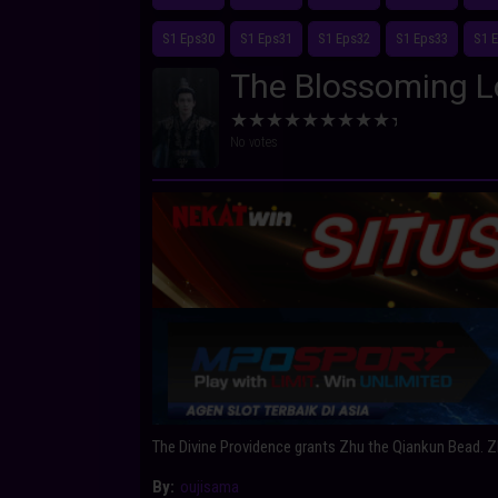
S1 Eps30
S1 Eps31
S1 Eps32
S1 Eps33
S1 
The Blossoming L
No votes
The Divine Providence grants Zhu the Qiankun Bead. Zhu
By:
oujisama