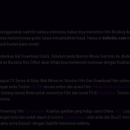
enggunakan subtitle bahasa indonesia, kalian bisa menonton film Bioskop Box
an bisa menontonnya gratis tanpa mengeluarkan biaya. Hanya di
dufindia.com
no
asli buatan kami sendiri
erikan link Download Gratis. Sebelum anda Nonton Movie Sub Indo ini, Anda da
ak ke Bioskop Box Office akan tetapi bisa menikmati tontonan dengan Kualita
upun TV Series di Situs Web Movie ini. Nonton Film Dan Download Film online
ngan anda.Tonton
V62XXI
secara online dan acara Film
Drama Bioskop Box Of
. Undang teman Anda untuk menonton Film dan serial TV di
Kingdrakor
. Tonton
onesia.
treaming Film
Cinemaindo
. Kualitas gambar yang hidup cuma Online
Lk21
Laya
engan kata lain sudah dapat di nonton
Cinemaemas
oleh anda dan Bos21 kemb
amu serta Dunia21 dengan Subtitle Indonesia milikmu