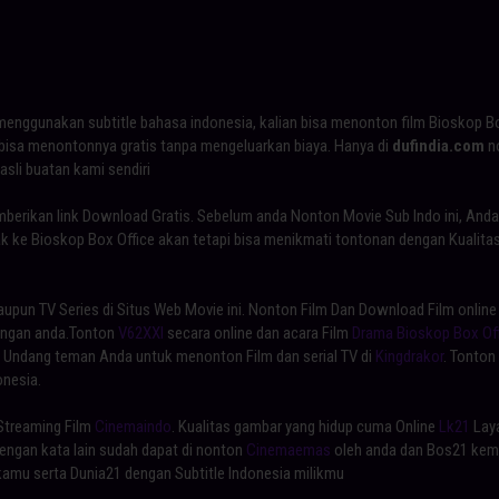
enggunakan subtitle bahasa indonesia, kalian bisa menonton film Bioskop Box
an bisa menontonnya gratis tanpa mengeluarkan biaya. Hanya di
dufindia.com
no
asli buatan kami sendiri
erikan link Download Gratis. Sebelum anda Nonton Movie Sub Indo ini, Anda da
ak ke Bioskop Box Office akan tetapi bisa menikmati tontonan dengan Kualita
upun TV Series di Situs Web Movie ini. Nonton Film Dan Download Film online
ngan anda.Tonton
V62XXI
secara online dan acara Film
Drama Bioskop Box Of
. Undang teman Anda untuk menonton Film dan serial TV di
Kingdrakor
. Tonton
onesia.
treaming Film
Cinemaindo
. Kualitas gambar yang hidup cuma Online
Lk21
Laya
engan kata lain sudah dapat di nonton
Cinemaemas
oleh anda dan Bos21 kemb
amu serta Dunia21 dengan Subtitle Indonesia milikmu