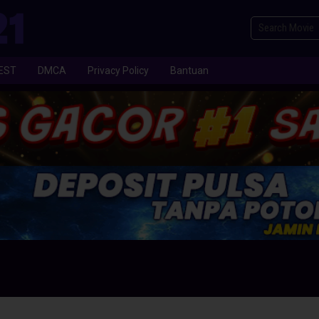
EST
DMCA
Privacy Policy
Bantuan