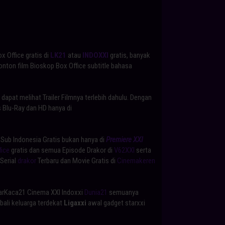
 Office gratis di
LK21
atau
INDOXXI
gratis, banyak
nton film Bioskop Box Office subtitle bahasa
pat melihat Trailer Filmnya terlebih dahulu. Dengan
s Blu-Ray dan HD hanya di
 Sub Indonesia Gratis bukan hanya di
Premiere XXI
fice
gratis dan semua Episode Drakor di
V62XXI
serta
 Serial
drakor
Terbaru dan Movie Gratis di
Cinemakeren
rKaca21 Cinema XXI Indoxxi
Dunia21
semuanya
ali keluarga terdekat
Ligaxxi
awal gadget starxxi