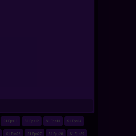
S1 Eps11
S1 Eps12
S1 Eps13
S1 Eps14
S1 Eps26
S1 Eps27
S1 Eps28
S1 Eps29