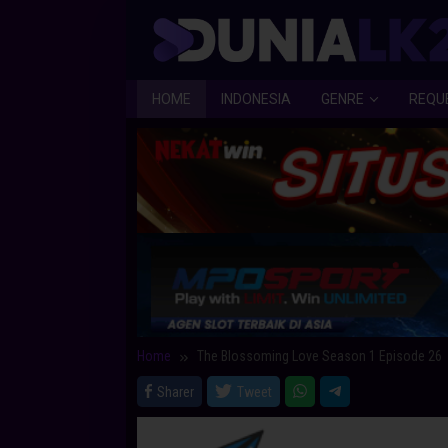
Skip
to
content
HOME
INDONESIA
GENRE
REQU
Home
The Blossoming Love Season 1 Episode 26
Sharer
Tweet