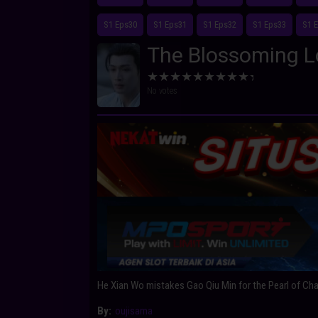
S1 Eps30
S1 Eps31
S1 Eps32
S1 Eps33
S1 
The Blossoming L
No votes
He Xian Wo mistakes Gao Qiu Min for the Pearl of Cha
By:
oujisama