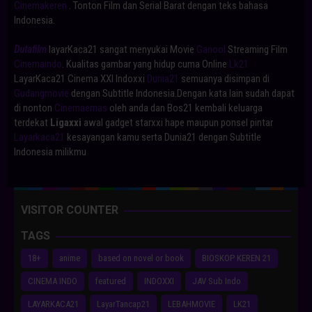
Cinemakeren
. Tonton Film dan Serial Barat dengan teks bahasa
Indonesia.
Dutafilm
layarKaca21 sangat menyukai Movie
Ganool
Streaming Film
Cinemaindo
. Kualitas gambar yang hidup cuma Online
Lk21
LayarKaca21 Cinema XXI Indoxxi
Dunia21
semuanya disimpan di
Gudangmovie
dengan Subtitle Indonesia.Dengan kata lain sudah dapat
di nonton
Cinemaemas
oleh anda dan Bos21 kembali keluarga
terdekat
Ligaxxi
awal gadget starxxi hape maupun ponsel pintar
Layarkaca21
kesayangan kamu serta Dunia21 dengan Subtitle
Indonesia milikmu
VISITOR COUNTER
TAGS
18+
anime
based on novel or book
BIOSKOP KEREN 21
CINEMA INDO
featured
INDOXXI
JAV Sub Indo
LAYARKACA21
LayarTancap21
LEBAHMOVIE
LK21