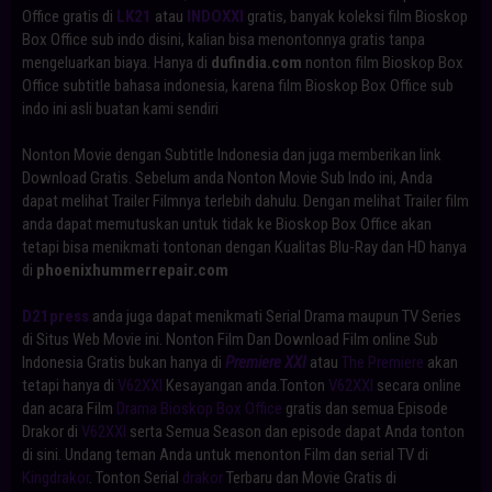
Office gratis di
LK21
atau
INDOXXI
gratis, banyak koleksi film Bioskop
Box Office sub indo disini, kalian bisa menontonnya gratis tanpa
mengeluarkan biaya. Hanya di
dufindia.com
nonton film Bioskop Box
Office subtitle bahasa indonesia, karena film Bioskop Box Office sub
indo ini asli buatan kami sendiri
Nonton Movie dengan Subtitle Indonesia dan juga memberikan link
Download Gratis. Sebelum anda Nonton Movie Sub Indo ini, Anda
dapat melihat Trailer Filmnya terlebih dahulu. Dengan melihat Trailer film
anda dapat memutuskan untuk tidak ke Bioskop Box Office akan
tetapi bisa menikmati tontonan dengan Kualitas Blu-Ray dan HD hanya
di
phoenixhummerrepair.com
D21press
anda juga dapat menikmati Serial Drama maupun TV Series
di Situs Web Movie ini. Nonton Film Dan Download Film online Sub
Indonesia Gratis bukan hanya di
Premiere XXI
atau
The Premiere
akan
tetapi hanya di
V62XXI
Kesayangan anda.Tonton
V62XXI
secara online
dan acara Film
Drama Bioskop Box Office
gratis dan semua Episode
Drakor di
V62XXI
serta Semua Season dan episode dapat Anda tonton
di sini. Undang teman Anda untuk menonton Film dan serial TV di
Kingdrakor
. Tonton Serial
drakor
Terbaru dan Movie Gratis di