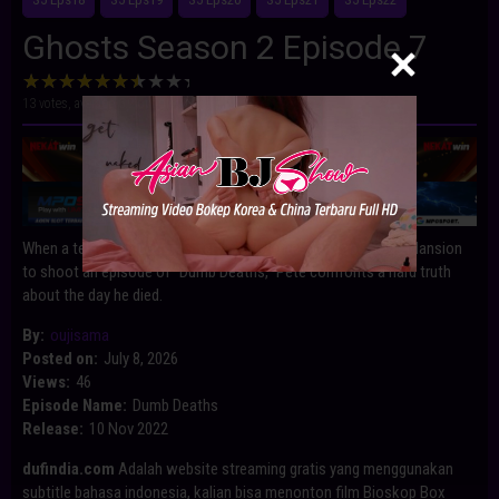
Ghosts Season 2 Episode 7
13
votes, average
6.9
out of 10
When a television documentary crew comes to Woodstone Mansion
to shoot an episode of “Dumb Deaths,” Pete confronts a hard truth
about the day he died.
By:
oujisama
Posted on:
July 8, 2026
Views:
46
Episode Name:
Dumb Deaths
Release:
10 Nov 2022
dufindia.com
Adalah website streaming gratis yang menggunakan
subtitle bahasa indonesia, kalian bisa menonton film Bioskop Box