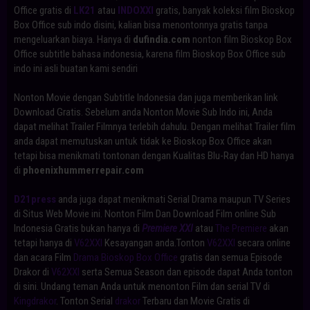
Office gratis di
LK21
atau
INDOXXI
gratis, banyak koleksi film Bioskop
Box Office sub indo disini, kalian bisa menontonnya gratis tanpa
mengeluarkan biaya. Hanya di
dufindia.com
nonton film Bioskop Box
Office subtitle bahasa indonesia, karena film Bioskop Box Office sub
indo ini asli buatan kami sendiri
Nonton Movie dengan Subtitle Indonesia dan juga memberikan link
Download Gratis. Sebelum anda Nonton Movie Sub Indo ini, Anda
dapat melihat Trailer Filmnya terlebih dahulu. Dengan melihat Trailer film
anda dapat memutuskan untuk tidak ke Bioskop Box Office akan
tetapi bisa menikmati tontonan dengan Kualitas Blu-Ray dan HD hanya
di
phoenixhummerrepair.com
D21press
anda juga dapat menikmati Serial Drama maupun TV Series
di Situs Web Movie ini. Nonton Film Dan Download Film online Sub
Indonesia Gratis bukan hanya di
Premiere XXI
atau
The Premiere
akan
tetapi hanya di
V62XXI
Kesayangan anda.Tonton
V62XXI
secara online
dan acara Film
Drama Bioskop Box Office
gratis dan semua Episode
Drakor di
V62XXI
serta Semua Season dan episode dapat Anda tonton
di sini. Undang teman Anda untuk menonton Film dan serial TV di
Kingdrakor
. Tonton Serial
drakor
Terbaru dan Movie Gratis di