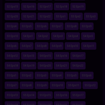
S2 Eps15
S2 Eps16
S2 Eps17
S2 Eps18
S2 Eps19
S2 Eps20
S2 Eps21
S2 Eps22
S3 Eps1
S3 Eps2
S3 Eps3
S3 Eps4
S3 Eps5
S3 Eps6
S3 Eps7
S3 Eps8
S3 Eps9
S3 Eps10
S4 Eps1
S4 Eps2
S4 Eps3
S4 Eps4
S4 Eps5
S4 Eps6
S4 Eps7
S4 Eps8
S4 Eps9
S4 Eps10
S4 Eps11
S4 Eps12
S4 Eps13
S4 Eps15
S4 Eps16
S4 Eps17
S4 Eps18
S4 Eps19
S4 Eps20
S4 Eps21
S4 Eps22
S5 Eps1
S5 Eps2
S5 Eps3
S5 Eps4
S5 Eps5
S5 Eps6
S5 Eps7
S5 Eps8
S5 Eps9
S5 Eps10
S5 Eps11
S5 Eps12
S5 Eps13
S5 Eps14
S5 Eps15
S5 Eps16
S5 Eps17
S5 Eps18
S5 Eps19
S5 Eps20
S5 Eps21
S5 Eps22