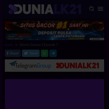
Skip
to
content
Home
Ghosts Season 2 Episode 7
Sharer
Tweet