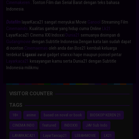
Cinemakeren
. Tonton Film dan Serial Barat dengan teks bahasa
Indonesia.
Dutafilm
layarKaca21 sangat menyukai Movie
Ganool
Streaming Film
Cinemaindo
. Kualitas gambar yang hidup cuma Online
Lk21
LayarKaca21 Cinema XXI Indoxxi
Dunia21
semuanya disimpan di
Gudangmovie
dengan Subtitle Indonesia.Dengan kata lain sudah dapat
di nonton
Cinemaemas
oleh anda dan Bos21 kembali keluarga
terdekat
Ligaxxi
awal gadget starxxi hape maupun ponsel pintar
Layarkaca21
kesayangan kamu serta Dunia21 dengan Subtitle
Indonesia milikmu
VISITOR COUNTER
TAGS
18+
anime
based on novel or book
BIOSKOP KEREN 21
CINEMA INDO
featured
INDOXXI
JAV Sub Indo
LAYARKACA21
LayarTancap21
LEBAHMOVIE
LK21