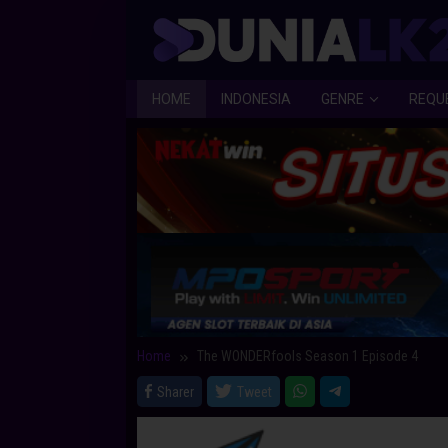
Skip
to
content
HOME
INDONESIA
GENRE
REQU
Home
The WONDERfools Season 1 Episode 4
Sharer
Tweet