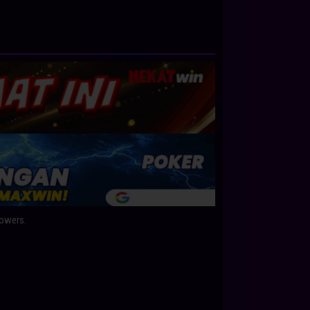
powers.