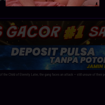
f the Child of Eternity. Later, the gang faces an attack — still unsure of their 