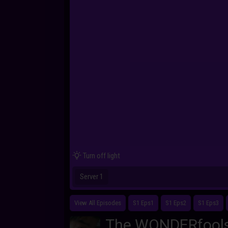
Turn off light
Server 1
View All Episodes
S1 Eps1
S1 Eps2
S1 Eps3
The WONDERfools