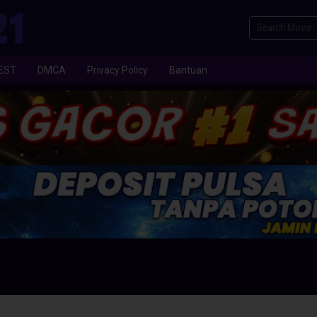
EST
DMCA
Privacy Policy
Bantuan