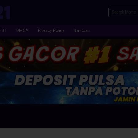
EST
DMCA
Privacy Policy
Bantuan