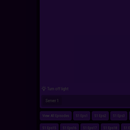
Turn off light
Server 1
View All Episodes
S1 Eps1
S1 Eps2
S1 Eps3
S1 Eps15
S1 Eps16
S1 Eps17
S1 Eps18
S1 