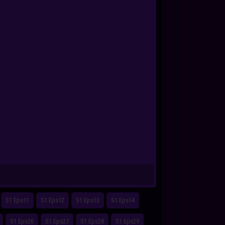
S1 Eps11
S1 Eps12
S1 Eps13
S1 Eps14
S1 Eps26
S1 Eps27
S1 Eps28
S1 Eps29