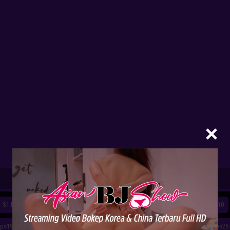
S1 Eps4
S1 Eps5
S1 Eps6
S1 Eps7
S1 Eps8
S1 Eps9
S1 Eps10
Eps19
S1 Eps20
S1 Eps21
S1 Eps22
S1 Eps23
S1 Eps24
S1 Eps25