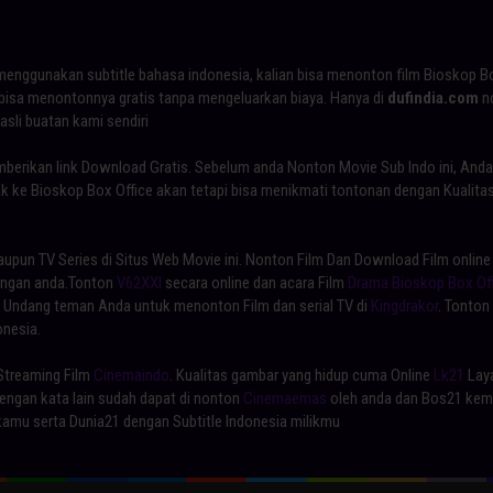
enggunakan subtitle bahasa indonesia, kalian bisa menonton film Bioskop Box
an bisa menontonnya gratis tanpa mengeluarkan biaya. Hanya di
dufindia.com
no
asli buatan kami sendiri
erikan link Download Gratis. Sebelum anda Nonton Movie Sub Indo ini, Anda da
ak ke Bioskop Box Office akan tetapi bisa menikmati tontonan dengan Kualita
upun TV Series di Situs Web Movie ini. Nonton Film Dan Download Film online
ngan anda.Tonton
V62XXI
secara online dan acara Film
Drama Bioskop Box Of
. Undang teman Anda untuk menonton Film dan serial TV di
Kingdrakor
. Tonton
onesia.
treaming Film
Cinemaindo
. Kualitas gambar yang hidup cuma Online
Lk21
Laya
engan kata lain sudah dapat di nonton
Cinemaemas
oleh anda dan Bos21 kemb
amu serta Dunia21 dengan Subtitle Indonesia milikmu