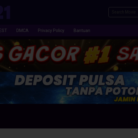
EST
DMCA
Privacy Policy
Bantuan