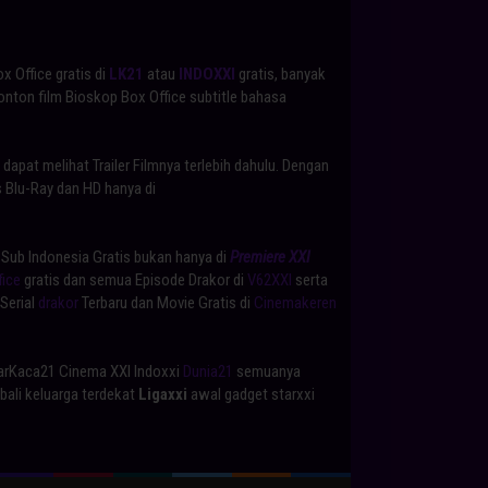
 Office gratis di
LK21
atau
INDOXXI
gratis, banyak
nton film Bioskop Box Office subtitle bahasa
pat melihat Trailer Filmnya terlebih dahulu. Dengan
s Blu-Ray dan HD hanya di
 Sub Indonesia Gratis bukan hanya di
Premiere XXI
fice
gratis dan semua Episode Drakor di
V62XXI
serta
 Serial
drakor
Terbaru dan Movie Gratis di
Cinemakeren
rKaca21 Cinema XXI Indoxxi
Dunia21
semuanya
ali keluarga terdekat
Ligaxxi
awal gadget starxxi