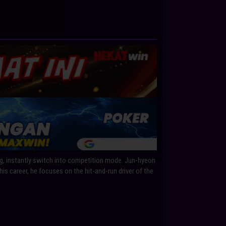
, instantly switch into competition mode. Jun-hyeon
his career, he focuses on the hit-and-run driver of the