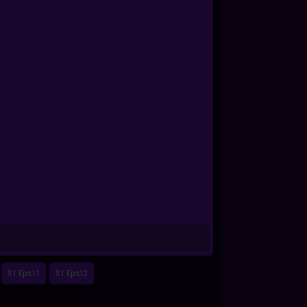
S1 Eps11
S1 Eps12