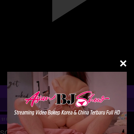
S1 Eps4
S1 Eps5
S1 Eps6
S1 Eps7
S1 Eps8
son 1 Episode 4