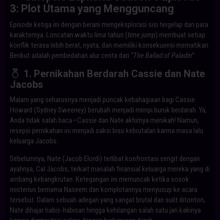
3: Plot Utama yang Mengguncang
Episode ketiga ini dengan berani mengeksplorasi sisi tergelap dari para
karakternya. Loncatan waktu lima tahun (
time jump
) membuat setiap
konflik terasa lebih berat, nyata, dan memiliki konsekuensi mematikan.
Berikut adalah pembedahan alur cerita dari
“The Ballad of Paladin”
:
1. Pernikahan Berdarah Cassie dan Nate
Jacobs
Malam yang seharusnya menjadi puncak kebahagiaan bagi Cassie
Howard (Sydney Sweeney) berubah menjadi mimpi buruk berdarah. Ya,
Anda tidak salah baca—Cassie dan Nate akhirnya menikah! Namun,
resepsi pernikahan ini menjadi saksi bisu kebrutalan karma masa lalu
keluarga Jacobs.
Sebelumnya, Nate (Jacob Elordi) terlibat konfrontasi sengit dengan
ayahnya, Cal Jacobs, terkait masalah finansial keluarga mereka yang di
ambang kebangkrutan. Ketegangan ini memuncak ketika sosok
misterius bernama Naseem dan komplotannya menyusup ke acara
tersebut. Dalam sebuah adegan yang sangat brutal dan sulit ditonton,
Nate dihajar habis-habisan hingga kehilangan salah satu jari kakinya