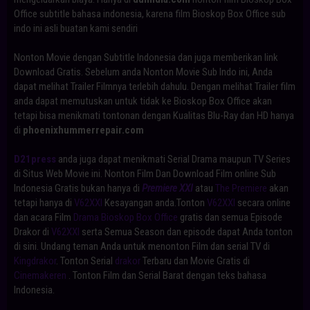
Office subtitle bahasa indonesia, karena film Bioskop Box Office sub
indo ini asli buatan kami sendiri
Nonton Movie dengan Subtitle Indonesia dan juga memberikan link
Download Gratis. Sebelum anda Nonton Movie Sub Indo ini, Anda
dapat melihat Trailer Filmnya terlebih dahulu. Dengan melihat Trailer film
anda dapat memutuskan untuk tidak ke Bioskop Box Office akan
tetapi bisa menikmati tontonan dengan Kualitas Blu-Ray dan HD hanya
di
phoenixhummerrepair.com
D21press
anda juga dapat menikmati Serial Drama maupun TV Series
di Situs Web Movie ini. Nonton Film Dan Download Film online Sub
Indonesia Gratis bukan hanya di
Premiere XXI
atau
The Premiere
akan
tetapi hanya di
V62XXI
Kesayangan anda.Tonton
V62XXI
secara online
dan acara Film
Drama Bioskop Box Office
gratis dan semua Episode
Drakor di
V62XXI
serta Semua Season dan episode dapat Anda tonton
di sini. Undang teman Anda untuk menonton Film dan serial TV di
Kingdrakor
. Tonton Serial
drakor
Terbaru dan Movie Gratis di
Cinemakeren
. Tonton Film dan Serial Barat dengan teks bahasa
Indonesia.