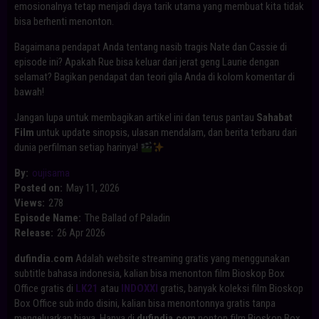
emosionalnya tetap menjadi daya tarik utama yang membuat kita tidak
bisa berhenti menonton.
Bagaimana pendapat Anda tentang nasib tragis Nate dan Cassie di
episode ini? Apakah Rue bisa keluar dari jerat geng Laurie dengan
selamat? Bagikan pendapat dan teori gila Anda di kolom komentar di
bawah!
Jangan lupa untuk membagikan artikel ini dan terus pantau
Sahabat
Film
untuk update sinopsis, ulasan mendalam, dan berita terbaru dari
dunia perfilman setiap harinya!
By:
oujisama
Posted on:
May 11, 2026
Views:
278
Episode Name:
The Ballad of Paladin
Release:
26 Apr 2026
dufindia.com
Adalah website streaming gratis yang menggunakan
subtitle bahasa indonesia, kalian bisa menonton film Bioskop Box
Office gratis di
LK21
atau
INDOXXI
gratis, banyak koleksi film Bioskop
Box Office sub indo disini, kalian bisa menontonnya gratis tanpa
mengeluarkan biaya. Hanya di
dufindia.com
nonton film Bioskop Box