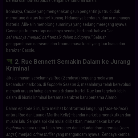
karena diamputasi paksa dengan berlumuran darah.
Ironisnya, Cassie yang mengenakan gaun pengantin justru duduk
mematung di atas karpet kuning. Hidungnya berdarah, dan ia menangis
histeris. Alih-alih menolong suaminya yang sedang meregang nyawa,
Cassie justru meratapi nasibnya sendiri, berteriak bahwa
“ini
seharusnya menjadi hari terbaik dalam hidupnya.”
Sebuah
penggambaran narsisme dan trauma masa kecil yang luar biasa dari
karakter Cassie.
2. Rue Bennett Semakin Dalam ke Jurang
Kriminal
Jika di musim sebelumnya Rue (Zendaya) berjuang melawan
kecanduan narkoba, di
Euphoria Season 3
, masalahnya telah berevolusi
menjadi urusan hidup dan mati di dunia kartel. Rue kini terjebak lebih
dalam di bisnis kriminal bersama karakter baru bernama Alamo.
Dalam episode 3 ini, kita melihat konfrontasi langsung (
face-to-face
)
antara Rue dan Laurie (Martha Kelly)—bandar narkoba menakutkan dari
musim lalu. Senjata api kini mulai dilibatkan, menandakan bahwa
Euphoria
secara resmi telah bergeser dari sekadar drama remaja (
teen
angst
) menjadi
crime thriller
yang mengancam nyawa. Zendaya kembali