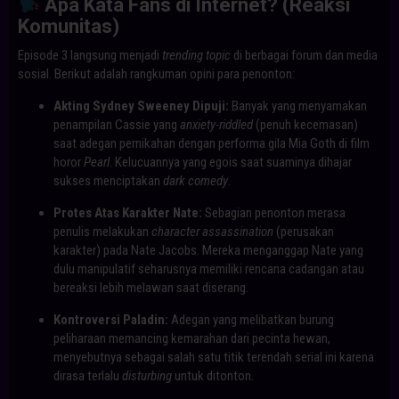
Apa Kata Fans di Internet? (Reaksi
Komunitas)
Episode 3 langsung menjadi
trending topic
di berbagai forum dan media
sosial. Berikut adalah rangkuman opini para penonton:
Akting Sydney Sweeney Dipuji:
Banyak yang menyamakan
penampilan Cassie yang
anxiety-riddled
(penuh kecemasan)
saat adegan pernikahan dengan performa gila Mia Goth di film
horor
Pearl
. Kelucuannya yang egois saat suaminya dihajar
sukses menciptakan
dark comedy
.
Protes Atas Karakter Nate:
Sebagian penonton merasa
penulis melakukan
character assassination
(perusakan
karakter) pada Nate Jacobs. Mereka menganggap Nate yang
dulu manipulatif seharusnya memiliki rencana cadangan atau
bereaksi lebih melawan saat diserang.
Kontroversi Paladin:
Adegan yang melibatkan burung
peliharaan memancing kemarahan dari pecinta hewan,
menyebutnya sebagai salah satu titik terendah serial ini karena
dirasa terlalu
disturbing
untuk ditonton.