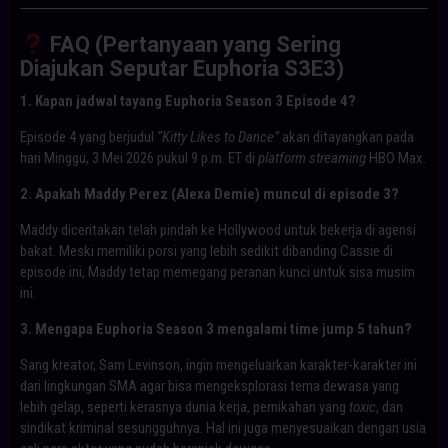
FAQ (Pertanyaan yang Sering
Diajukan Seputar Euphoria S3E3)
1. Kapan jadwal tayang Euphoria Season 3 Episode 4?
Episode 4 yang berjudul
“Kitty Likes to Dance”
akan ditayangkan pada
hari Minggu, 3 Mei 2026 pukul 9 p.m. ET di
platform streaming
HBO Max.
2. Apakah Maddy Perez (Alexa Demie) muncul di episode 3?
Maddy diceritakan telah pindah ke Hollywood untuk bekerja di agensi
bakat. Meski memiliki porsi yang lebih sedikit dibanding Cassie di
episode ini, Maddy tetap memegang peranan kunci untuk sisa musim
ini.
3. Mengapa Euphoria Season 3 mengalami time jump 5 tahun?
Sang kreator, Sam Levinson, ingin mengeluarkan karakter-karakter ini
dari lingkungan SMA agar bisa mengeksplorasi tema dewasa yang
lebih gelap, seperti kerasnya dunia kerja, pernikahan yang
toxic
, dan
sindikat kriminal sesungguhnya. Hal ini juga menyesuaikan dengan usia