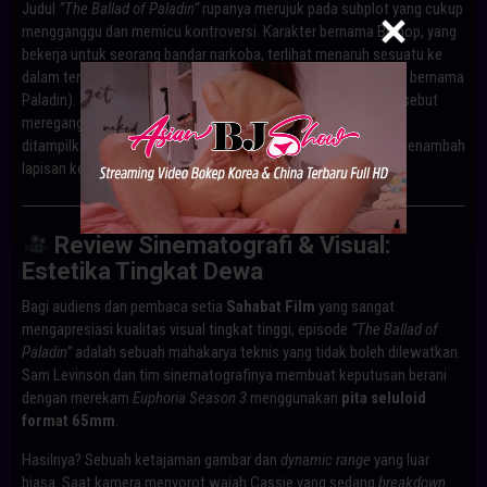
Judul
“The Ballad of Paladin”
rupanya merujuk pada subplot yang cukup
mengganggu dan memicu kontroversi. Karakter bernama Bishop, yang
bekerja untuk seorang bandar narkoba, terlihat menaruh sesuatu ke
dalam tempat minum seekor burung peliharaan (kemungkinan bernama
Paladin). Zat tersebut menguap dan menyebabkan burung tersebut
meregang nyawa. Adegan kekejaman terhadap hewan yang
ditampilkan secara eksplisit ini memicu banyak perdebatan, menambah
lapisan kegelapan pada episode yang memang sudah suram.
Review Sinematografi & Visual:
Estetika Tingkat Dewa
Bagi audiens dan pembaca setia
Sahabat Film
yang sangat
mengapresiasi kualitas visual tingkat tinggi, episode
“The Ballad of
Paladin”
adalah sebuah mahakarya teknis yang tidak boleh dilewatkan.
Sam Levinson dan tim sinematografinya membuat keputusan berani
dengan merekam
Euphoria Season 3
menggunakan
pita seluloid
format 65mm
.
Hasilnya? Sebuah ketajaman gambar dan
dynamic range
yang luar
biasa. Saat kamera menyorot wajah Cassie yang sedang
breakdown