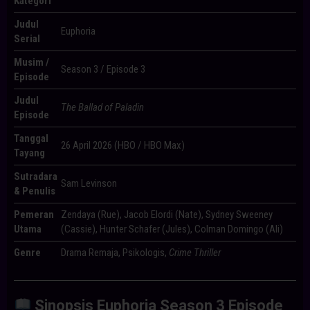
Kategori
Judul
Euphoria
Serial
Musim /
Season 3 / Episode 3
Episode
Judul
The Ballad of Paladin
Episode
Tanggal
26 April 2026 (HBO / HBO Max)
Tayang
Sutradara
Sam Levinson
& Penulis
Pemeran
Zendaya (Rue), Jacob Elordi (Nate), Sydney Sweeney
Utama
(Cassie), Hunter Schafer (Jules), Colman Domingo (Ali)
Genre
Drama Remaja, Psikologis,
Crime Thriller
Sinopsis Euphoria Season 3 Episode