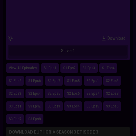
Download
Server 1
View All Episodes
S1 Eps1
S1 Eps2
S1 Eps3
S1 Eps4
S1 Eps5
S1 Eps6
S1 Eps7
S1 Eps8
S2 Eps1
S2 Eps2
S2 Eps3
S2 Eps4
S2 Eps5
S2 Eps6
S2 Eps7
S2 Eps8
S3 Eps1
S3 Eps2
S3 Eps3
S3 Eps4
S3 Eps5
S3 Eps6
S3 Eps7
S3 Eps8
DOWNLOAD EUPHORIA SEASON 3 EPISODE 3