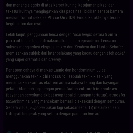
dan menangis egois di atas karpet kuning, ketajaman piksel dan
tekstur kulitnya mengingatkan kita pada hasil bidikan sensor kamera
medium format sekelas
Phase One IQ4
. Emosi karakternya terasa
begitu intim dan nyata.
Lebih lanjut, penggunaan lensa dengan
focal length
setara
85mm
portrait
benar-benar dimaksimalkan dalam episode ini. Lensa ini
sukses mengisolasi ekspresi mikro dari Zendaya dan Hunter Schafer,
memisahkan subjek dari latar belakang yang kacau dengan efek
bokeh
yang super dramatis dan
creamy
.
Penataan cahaya di markas Laurie dan kondominium Jules
menggunakan teknik
chiaroscuro
—sebuah teknik klasik yang
menampilkan kontras ekstrem antara cahaya terang dan bayangan
pekat. Ditambah lagi dengan pemanfaatan
volumetric shadows
(bayangan bervolume akibat asap tebal di ruangan tertutup), atmosfer
thriller
kriminal yang mencekam berhasil dieksekusi dengan sempurna.
Secara visual,
Euphoria
bukan lagi sekadar serial TV, melainkan seni
fotografi bergerak yang setara dengan pameran
fine art
.