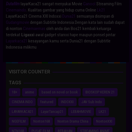
Dutafilm
layarKaca21 sangat menyukai Movie
Ganool
Streaming Film
Cinemaindo
. Kualitas gambar yang hidup cuma Online
Lk21
LayarKaca21 Cinema XXI Indoxxi
Dunia21
semuanya disimpan di
Gudangmovie
dengan Subtitle Indonesia.Dengan kata lain sudah dapat
di nonton
Cinemaemas
oleh anda dan Bos21 kembali keluarga
terdekat
Ligaxxi
awal gadget starxxi hape maupun ponsel pintar
Layarkaca21
kesayangan kamu serta Dunia21 dengan Subtitle
Indonesia milikmu
VISITOR COUNTER
TAGS
18+
anime
based on novel or book
BIOSKOP KEREN 21
CINEMA INDO
featured
INDOXXI
JAV Sub Indo
LAYARKACA21
LayarTancap21
LEBAHMOVIE
LK21
NGEFILM
Nonton168
Nonton Drama China
NontonXXI
NTN168
PUSAT FILM
REBAHAN
STREAMING ANIME