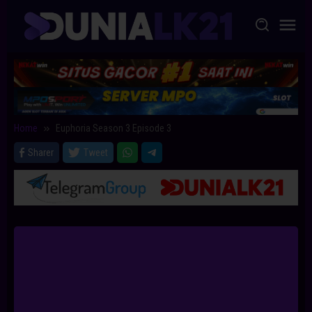
Skip
to
content
Home
Euphoria Season 3 Episode 3
Sharer
Tweet