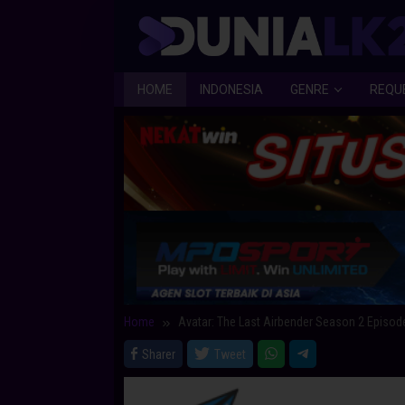
Skip
to
content
HOME
INDONESIA
GENRE
REQU
Home
Avatar: The Last Airbender Season 2 Episod
Sharer
Tweet