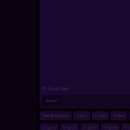
Turn off light
Server 1
View All Episodes
S1 Eps1
S1 Eps2
S1 Eps3
S1 Eps15
S1 Eps16
S1 Eps17
S1 Eps18
S1 