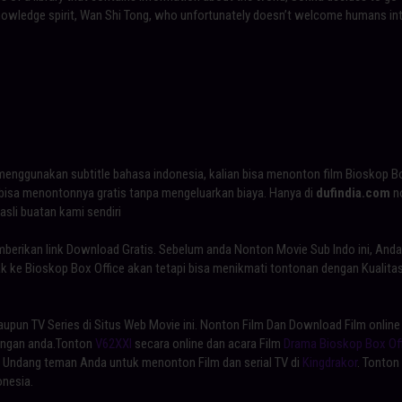
 knowledge spirit, Wan Shi Tong, who unfortunately doesn’t welcome humans into
enggunakan subtitle bahasa indonesia, kalian bisa menonton film Bioskop Box
an bisa menontonnya gratis tanpa mengeluarkan biaya. Hanya di
dufindia.com
no
asli buatan kami sendiri
erikan link Download Gratis. Sebelum anda Nonton Movie Sub Indo ini, Anda da
ak ke Bioskop Box Office akan tetapi bisa menikmati tontonan dengan Kualita
upun TV Series di Situs Web Movie ini. Nonton Film Dan Download Film online
ngan anda.Tonton
V62XXI
secara online dan acara Film
Drama Bioskop Box Of
. Undang teman Anda untuk menonton Film dan serial TV di
Kingdrakor
. Tonton
onesia.