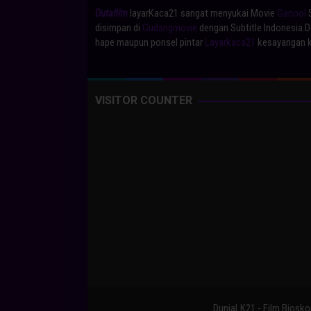
Dutafilm
layarKaca21 sangat menyukai Movie
Ganool
S
disimpan di
Gudangmovie
dengan Subtitle Indonesia.D
hape maupun ponsel pintar
Layarkaca21
kesayangan k
VISITOR COUNTER
DuniaLK21 - Film Biosko