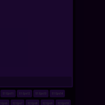
S1 Eps11
S1 Eps12
S1 Eps13
S1 Eps14
2 Eps6
S2 Eps7
S2 Eps8
S2 Eps9
S2 Eps10